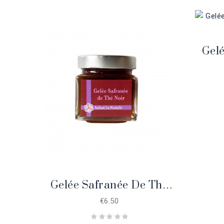
Gel
Gelée Safranée De Thé
Noir, 230 Gr.
€6.50