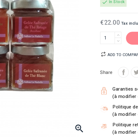
In Stock
check
€22.00
Tax incl
ADD TO COMPA
Share
Garanties s
(à modifier
Politique de
(à modifier
Politique r

(à modifier