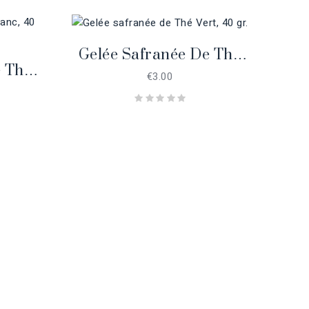
Gelée Safranée De Thé
e Thé
Ge
Vert, 40 Gr.
€3.00