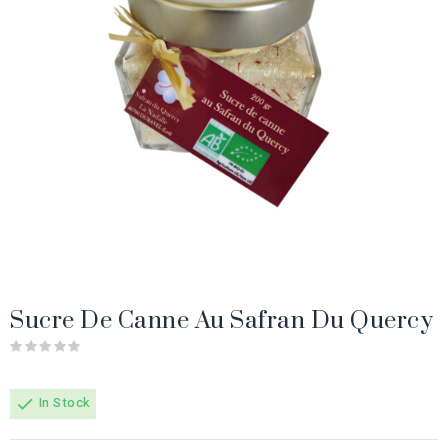
Sucre De Canne Au Safran Du Quercy
In Stock
check