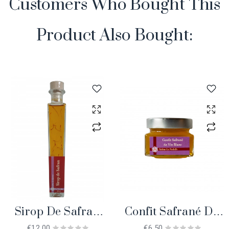
Customers Who Bought This
Product Also Bought:
Sirop De Safran
Confit Safrané De
Bio
Vin Blanc, 150 Gr.
€12.00
€6.50